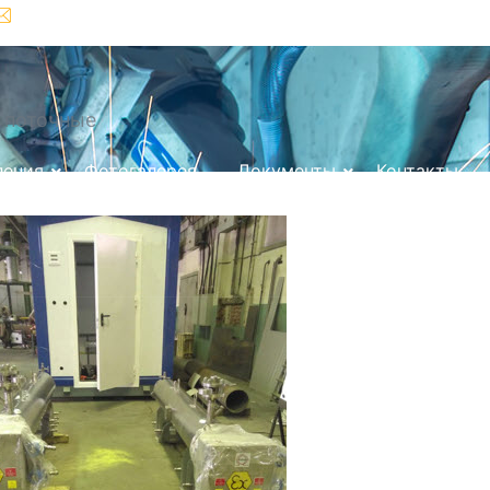
info@sgsystems.ru
+7 (343) 363-88-53
 поточные
ления
Фотогалерея
Документы
Контакты