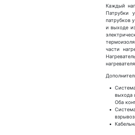
Каждый наг
Патрубки 
патрубков 
и выходе и
электричес
термоизоля
части нагр
Нагревател
нагревател
Дополнител
Систем
выхода 
Оба кон
Систем
взрывоз
Кабельн