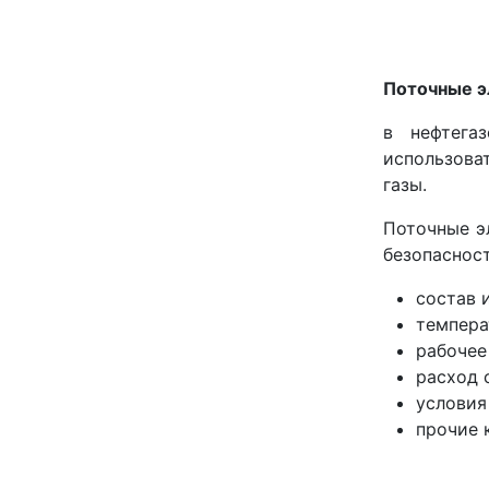
Поточные э
в нефтега
использова
газы.
Поточные э
безопасност
состав 
темпера
рабочее
расход 
условия
прочие 