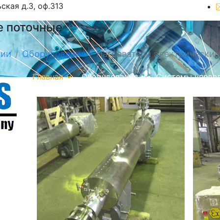
ьская д.3, оф.313
е поточные
нии
Оборудование
Нагреватели электрические
Главная
Оборудование
Системы управ