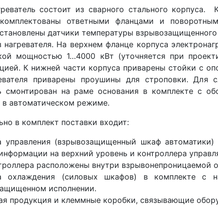
реватель состоит из сварного стального корпуса. 
укомплектованы ответными фланцами и поворотным
установлены датчики температуры взрывозащищенного 
з нагревателя. На верхнем фланце корпуса электрона
кой мощностью 1…4000 кВт (уточняется при проекти
цией. К нижней части корпуса приварены стойки с опо
евателя приварены проушины для строповки. Для с
ь смонтирован на раме основания в комплекте с о
я в автоматическом режиме.
ьно в комплект поставки входит:
а управления (взрывозащищенный шкаф автоматики)
информации на верхний уровень и контроллера управл
троллера расположены внутри взрывонепроницаемой о
а охлаждения (силовых шкафов) в комплекте с н
ащищенном исполнении.
ая продукция и клеммные коробки, связывающие обору