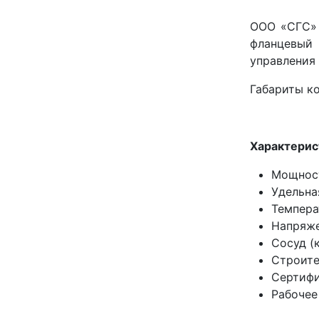
ООО «СГС» 
фланцевый 
управления 
Габариты к
Характерис
Мощност
Удельна
Темпера
Напряже
Сосуд (
Строите
Сертифи
Рабочее