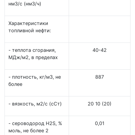
нм3/с (нм3/ч)
Характеристики
топливной нефти:
- теплота сгорания,
40-42
МДж/м2, в пределах
- плотность, кг/м3, не
887
более
- вязкость, м2/с (сСт)
20 10 (20)
- сероводород H2S, %
0,01
моль, не более 2