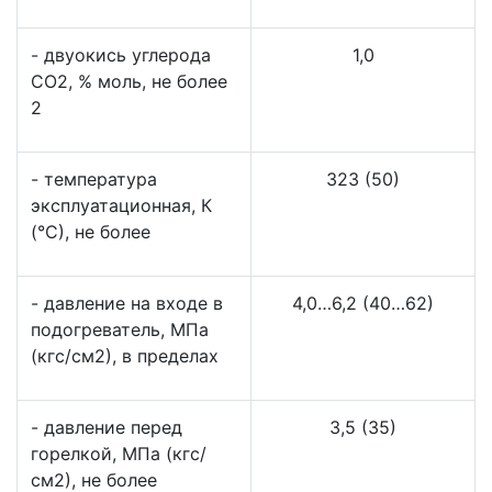
- двуокись углерода
1,0
CO2, % моль, не более
2
- температура
323 (50)
эксплуатационная, К
(°С), не более
- давление на входе в
4,0…6,2 (40…62)
подогреватель, МПа
(кгс/см2), в пределах
- давление перед
3,5 (35)
горелкой, МПа (кгс/
см2), не более