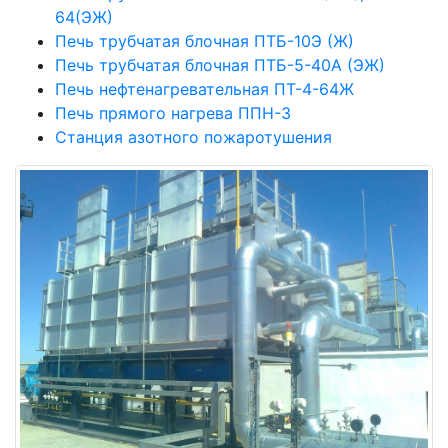
64(ЭЖ)
Печь трубчатая блочная ПТБ-10Э (Ж)
Печь трубчатая блочная ПТБ-5-40А (ЭЖ)
Печь нефтенагревательная ПТ-4-64Ж
Печь прямого нагрева ППН-3
Станция азотного пожаротушения