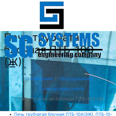
Печь трубчатая
блочная ПТБ-10Э
(Ж)
О компании
Оборудование
Печи нагрева нефти
Печь трубчатая блочная ПТБ-10Э (Ж)
Печь трубчатая блочная ПТБ-10А(ЭЖ), ПТБ-10-