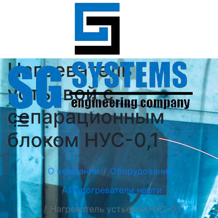
Нагреватель
устьевой с
сепарационным
блоком НУС-0,1
О компании
Оборудование
Подогреватели нефти
Нагреватель устьевой НУС-0,1