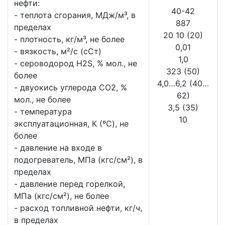
нефти:
40-42
- теплота сгорания, МДж/м³, в
887
пределах
20 10 (20)
- плотность, кг/м³, не более
0,01
- вязкость, м²/c (сСт)
1,0
- сероводород H2S, % мол., не
323 (50)
более
4,0…6,2 (40…
- двуокись углерода СО2, %
62)
мол., не более
3,5 (35)
- температура
10
эксплуатационная, К (ºC), не
более
- давление на входе в
подогреватель, МПа (кгс/см²), в
пределах
- давление перед горелкой,
МПа (кгс/см²), не более
- расход топливной нефти, кг/ч,
в пределах