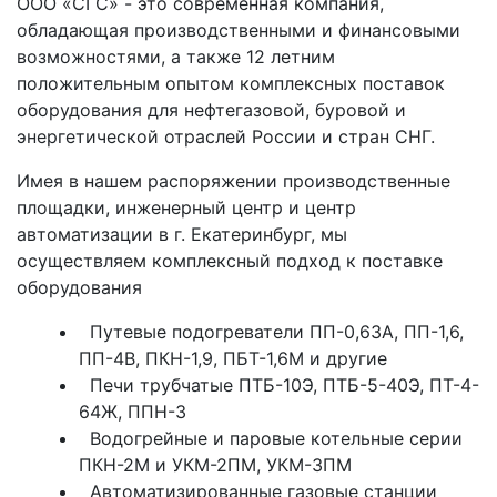
ООО «СГС» - это современная компания,
обладающая производственными и финансовыми
возможностями, а также 12 летним
положительным опытом комплексных поставок
оборудования для нефтегазовой, буровой и
энергетической отраслей России и стран СНГ.
Имея в нашем распоряжении производственные
площадки, инженерный центр и центр
автоматизации в г. Екатеринбург, мы
осуществляем комплексный подход к поставке
оборудования
Путевые подогреватели ПП-0,63А, ПП-1,6,
ПП-4В, ПКН-1,9, ПБТ-1,6М и другие
Печи трубчатые ПТБ-10Э, ПТБ-5-40Э, ПТ-4-
Мы осуществляем
64Ж, ППН-3
Производство нефтегазового
Водогрейные и паровые котельные серии
ПКН-2М и УКМ-2ПМ, УКМ-3ПМ
оборудования
Автоматизированные газовые станции