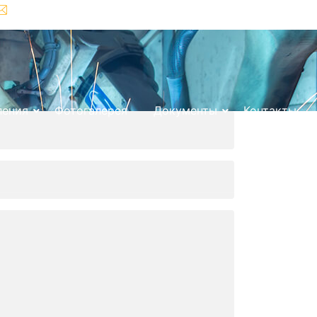
info@sgsystems.ru
+7 (343) 363-88-53
ления
Фотогалерея
Документы
Контакты